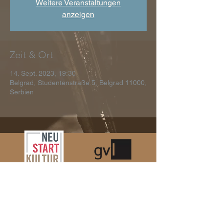
Weitere Veranstaltungen
anzeigen
Zeit & Ort
14. Sept. 2023, 19:30
Belgrad, Studentenstraße 5, Belgrad 11000,
Serbien